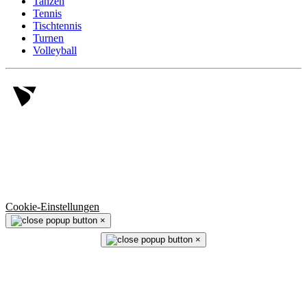
Tanzen
Tennis
Tischtennis
Turnen
Volleyball
© 2006 -
2026
SV Salamander Kornwestheim 1894 e.V.
Alle Rechte vorbehalten.
Cookie-Einstellungen
×
×
⬆