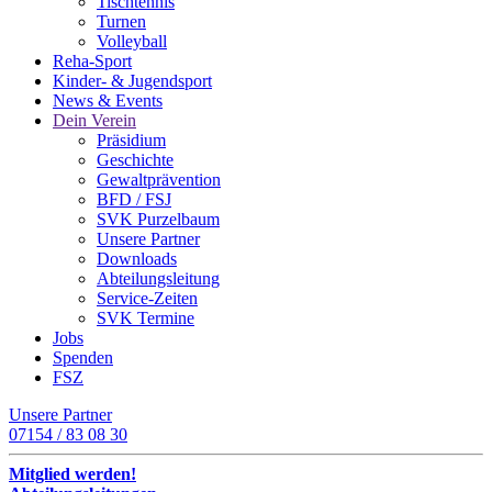
Tischtennis
Turnen
Volleyball
Reha-Sport
Kinder- & Jugendsport
News & Events
Dein Verein
Präsidium
Geschichte
Gewaltprävention
BFD / FSJ
SVK Purzelbaum
Unsere Partner
Downloads
Abteilungsleitung
Service-Zeiten
SVK Termine
Jobs
Spenden
FSZ
Unsere Partner
07154 / 83 08 30
Mitglied werden!