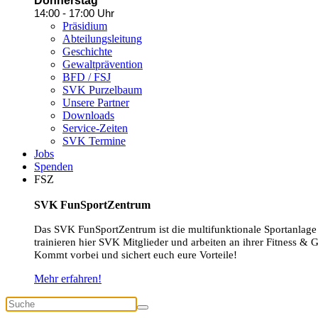
Donnerstag
14:00 - 17:00 Uhr
Präsidium
Abteilungsleitung
Geschichte
Gewaltprävention
BFD / FSJ
SVK Purzelbaum
Unsere Partner
Downloads
Service-Zeiten
SVK Termine
Jobs
Spenden
FSZ
SVK FunSportZentrum
Das SVK FunSportZentrum ist die multifunktionale Sportanlage
trainieren hier SVK Mitglieder und arbeiten an ihrer Fitness & 
Kommt vorbei und sichert euch eure Vorteile!
Mehr erfahren!