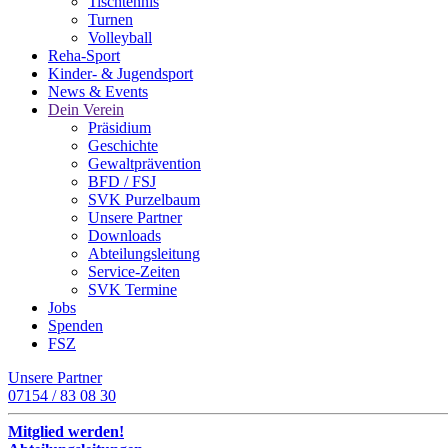
Tischtennis
Turnen
Volleyball
Reha-Sport
Kinder- & Jugendsport
News & Events
Dein Verein
Präsidium
Geschichte
Gewaltprävention
BFD / FSJ
SVK Purzelbaum
Unsere Partner
Downloads
Abteilungsleitung
Service-Zeiten
SVK Termine
Jobs
Spenden
FSZ
Unsere Partner
07154 / 83 08 30
Mitglied werden!