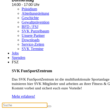
Donnerstag
14:00 - 17:00 Uhr
Präsidium
Abteilungsleitung
Geschichte
Gewaltprävention
BFD / FSJ
SVK Purzelbaum
Unsere Partner
Downloads
Service-Zeiten
SVK Termine
Jobs
Spenden
FSZ
SVK FunSportZentrum
Das SVK FunSportZentrum ist die multifunktionale Sportanlage
trainieren hier SVK Mitglieder und arbeiten an ihrer Fitness & 
Kommt vorbei und sichert euch eure Vorteile!
Mehr erfahren!