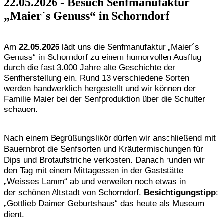
22.05.2026
- Besuch Senfmanufaktur
„Maier´s Genuss“ in Schorndorf
Am
22.05.2026
lädt uns die Senfmanufaktur „Maier´s
Genuss“ in Schorndorf zu einem humorvollen Ausflug
durch
die fast 3.000 Jahre alte Geschichte der
Senfherstellung ein.
Rund 13 verschiedene Sorten
werden handwerklich hergestellt
und wir können der
Familie Maier bei der Senfproduktion über
die Schulter
schauen.
Nach einem Begrüßungslikör dürfen wir
anschließend mit
Bauernbrot die Senfsorten und
Kräutermischungen für
Dips und Brotaufstriche verkosten.
Danach runden wir
den Tag mit einem Mittagessen in der
Gaststätte
„Weisses Lamm“ ab und verweilen noch etwas in
der
schönen Altstadt von Schorndorf.
Besichtigungstipp
:
„Gottlieb Daimer Geburtshaus“ das heute als Museum
dient.