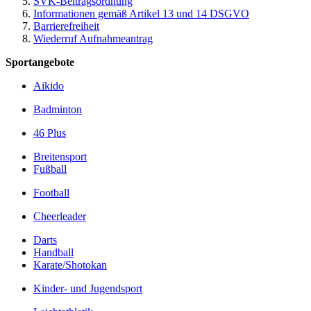
SVK-Beitragsordnung
Informationen gemäß Artikel 13 und 14 DSGVO
Barrierefreiheit
Wiederruf Aufnahmeantrag
Sportangebote
Aikido
Badminton
46 Plus
Breitensport
Fußball
Football
­Cheerleader
Darts
Handball
Karate/­Shotokan
Kinder- und Jugendsport