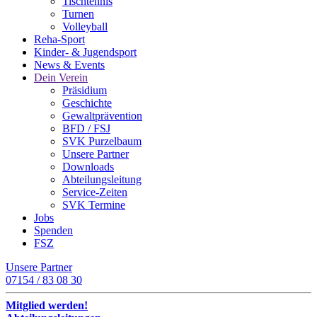
Tischtennis
Turnen
Volleyball
Reha-Sport
Kinder- & Jugendsport
News & Events
Dein Verein
Präsidium
Geschichte
Gewaltprävention
BFD / FSJ
SVK Purzelbaum
Unsere Partner
Downloads
Abteilungsleitung
Service-Zeiten
SVK Termine
Jobs
Spenden
FSZ
Unsere Partner
07154 / 83 08 30
Mitglied werden!