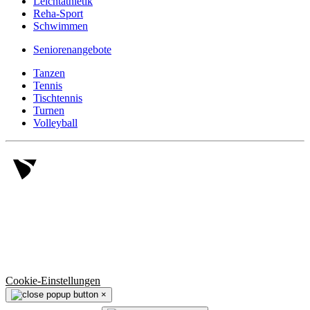
Leichtathletik
Reha-Sport
Schwimmen
Seniorenangebote
Tanzen
Tennis
Tischtennis
Turnen
Volleyball
© 2006 -
2026
SV Salamander Kornwestheim 1894 e.V.
Alle Rechte vorbehalten.
Cookie-Einstellungen
×