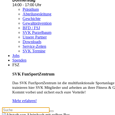
Donnerstag
14:00 - 17:00 Uhr
Präsidium
Abteilungsleitung
Geschichte
Gewaltprävention
BFD / FSJ
SVK Purzelbaum
Unsere Partner
Downloads
Service-Zeiten
SVK Termine
Jobs
Spenden
FSZ
SVK FunSportZentrum
Das SVK FunSportZentrum ist die multifunktionale Sportanlage
trainieren hier SVK Mitglieder und arbeiten an ihrer Fitness & 
Kommt vorbei und sichert euch eure Vorteile!
Mehr erfahren!