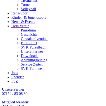
Tischtennis
Turnen
Volleyball
Reha-Sport
Kinder- & Jugendsport
News & Events
Dein Verein
Präsidium
Geschichte
Gewaltprävention
BFD / FSJ
SVK Purzelbaum
Unsere Partner
Downloads
Abteilungsleitung
Service-Zeiten
SVK Termine
Jobs
Spenden
FSZ
Unsere Partner
07154 / 83 08 30
Mitglied werden!