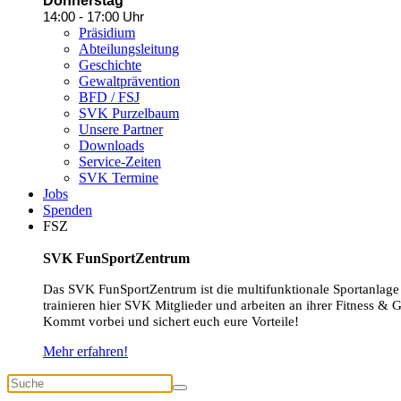
Donnerstag
14:00 - 17:00 Uhr
Präsidium
Abteilungsleitung
Geschichte
Gewaltprävention
BFD / FSJ
SVK Purzelbaum
Unsere Partner
Downloads
Service-Zeiten
SVK Termine
Jobs
Spenden
FSZ
SVK FunSportZentrum
Das SVK FunSportZentrum ist die multifunktionale Sportanlage
trainieren hier SVK Mitglieder und arbeiten an ihrer Fitness & 
Kommt vorbei und sichert euch eure Vorteile!
Mehr erfahren!