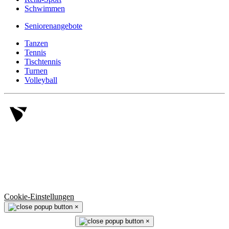
Schwimmen
Seniorenangebote
Tanzen
Tennis
Tischtennis
Turnen
Volleyball
© 2006 -
2026
SV Salamander Kornwestheim 1894 e.V.
Alle Rechte vorbehalten.
Cookie-Einstellungen
×
×