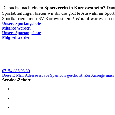
Du suchst nach einem
Sportverein in Kornwestheim
? Dann
Sportabteilungen bieten wir dir die größte Auswahl an Spor
Sportkarriere beim SV Kornwestheim! Worauf wartest du n
Unsere Sportangebote
Mitglied werden
Unsere Sportangebote
Mitglied werden
SV Salamander Kornwestheim 1894 e.V.
Kontakt
07154 / 83 08 30
Diese E-Mail-Adresse ist vor Spambots geschützt! Zur Anzeige muss J
Service-Zeiten:
Montag -
09:00 - 12:00 Uhr
Mittwoch
u. 13:00 - 16:00 Uhr
Donnerstag
14:00 - 17:00 Uhr