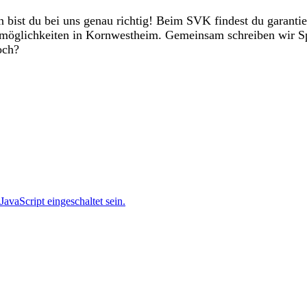
 bist du bei uns genau richtig! Beim SVK findest du garantie
tmöglichkeiten in Kornwestheim. Gemeinsam schreiben wir Spo
och?
Bogenstraße 35
70806 Kornwestheim
avaScript eingeschaltet sein.