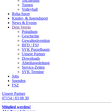
Tischtennis
Turnen
Volleyball
Reha-Sport
Kinder- & Jugendsport
News & Events
Dein Verein
Präsidium
Geschichte
Gewaltprävention
BFD / FSJ
SVK Purzelbaum
Unsere Partner
Downloads
Abteilungsleitung
Service-Zeiten
SVK Termine
Jobs
Spenden
FSZ
Unsere Partner
07154 / 83 08 30
Mitglied werden!