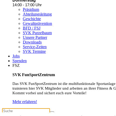
Donnerstag
14:00 - 17:00 Uhr
Präsidium
Abteilungsleitung
Geschichte
Gewaltprävention
BFD / FSJ
SVK Purzelbaum
Unsere Partner
Downloads
Service-Zeiten
SVK Termine
Jobs
Spenden
FSZ
SVK FunSportZentrum
Das SVK FunSportZentrum ist die multifunktionale Sportanlage
trainieren hier SVK Mitglieder und arbeiten an ihrer Fitness & 
Kommt vorbei und sichert euch eure Vorteile!
Mehr erfahren!