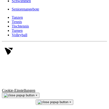
Schwimmen
Seniorenangebote
Tanzen
Tennis
Tischtennis
Turnen
Volleyball
© 2006 -
2026
SV Salamander Kornwestheim 1894 e.V.
Alle Rechte vorbehalten.
Cookie-Einstellungen
×
×
⬆