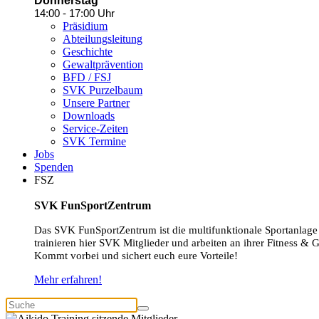
Donnerstag
14:00 - 17:00 Uhr
Präsidium
Abteilungsleitung
Geschichte
Gewaltprävention
BFD / FSJ
SVK Purzelbaum
Unsere Partner
Downloads
Service-Zeiten
SVK Termine
Jobs
Spenden
FSZ
SVK FunSportZentrum
Das SVK FunSportZentrum ist die multifunktionale Sportanlage
trainieren hier SVK Mitglieder und arbeiten an ihrer Fitness & 
Kommt vorbei und sichert euch eure Vorteile!
Mehr erfahren!