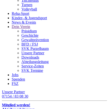
Tischtennis
Turnen
Volleyball
Reha-Sport
Kinder- & Jugendsport
News & Events
Dein Verein
Präsidium
Geschichte
Gewaltprävention
BFD / FSJ
SVK Purzelbaum
Unsere Partner
Downloads
Abteilungsleitung
Service-Zeiten
SVK Termine
Jobs
Spenden
FSZ
Unsere Partner
07154 / 83 08 30
Mitglied werden!